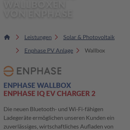
WALLBOXEN
VON ENPHASE
DACHFENSTER
SOLAR & PHOTOVOLTAIK
Leistungen
Solar & Photovoltaik
Enphase PV Anlage
Wallbox
SCHORNSTEIN & FASSADE
ZIMMERERARBEITEN
ENPHASE WALLBOX
ASBESTSANIERUNG
ENPHASE IQ EV CHARGER 2
REPARATUR & WARTUNG
Die neuen Bluetooth- und Wi-Fi-fähigen
Ladegeräte ermöglichen unseren Kunden ein
ENERGETISCHE
zuverlässiges, wirtschaftliches Aufladen von