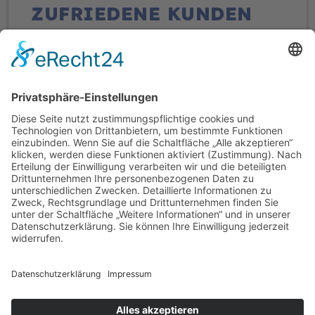
ZUFRIEDENE KUNDEN
Martina Kemsies
Zuverlässiges,sehr freundliches,höfliches
und hilfsbereites Team !
Der Auftrag wurde schnell und
fachgerecht ausgeführt,auch eine
Alle Kundenstimmen
kurzfristige Erweiterung des Auftrages
war schnell möglich und wurde zeitnah
erledigt.
Nochmals 1000 Dank an den netten
Mitarbeiter der am heutigen Tag den
Auftrag erledigt hat!