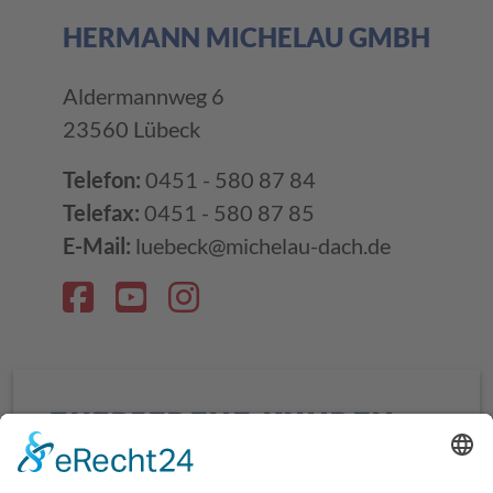
HERMANN MICHELAU GMBH
Aldermannweg 6
23560 Lübeck
Telefon:
0451 - 580 87 84
Telefax:
0451 - 580 87 85
E-Mail:
luebeck@michelau-dach.de
ZUFRIEDENE KUNDEN