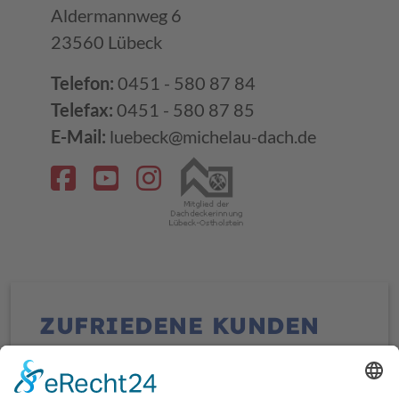
Aldermannweg 6
23560 Lübeck
Telefon:
0451 - 580 87 84
Telefax:
0451 - 580 87 85
E-Mail:
luebeck@michelau-dach.de
ZUFRIEDENE KUNDEN