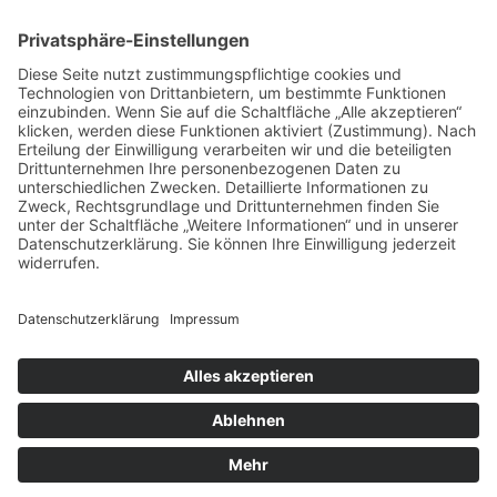
Matthias Hasse
Bei uns wurden drei Dachfenster
ausgewechselt. Von der Beratung durch
Herrn Michelau bis zur Ausführung durch
die Mitarbeiter bin ich äußerst zufrieden.
Alle Kundenstimmen
Der Ablauf war komplett unkompliziert
und die Arbeiten wurden von allen
Beteiligten fachlich wie handwerklich
kompetent und einwandfrei ausgeführt.
Ich kann Fa. Michelau nur wärmstens
weiterempfehlen!
Impressum
|
Datenschutz
|
Barrierefreiheitserklärung